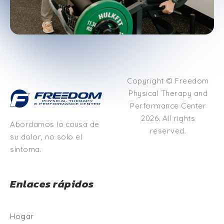
Copyright © Freedom
Physical Therapy and
Performance Center
2026. All rights
Abordamos la causa de
reserved.
su dolor, no solo el
síntoma.
Enlaces rápidos
Hogar