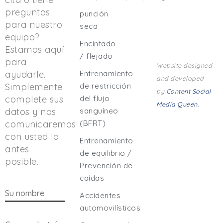
preguntas
punción
para nuestro
seca
equipo?
Encintado
Estamos aquí
/ flejado
para
Website designed
ayudarle.
Entrenamiento
and developed
Simplemente
de restricción
by
Content Social
complete sus
del flujo
Media Queen.
datos y nos
sanguíneo
comunicaremos
(BFRT)
con usted lo
Entrenamiento
antes
de equilibrio /
posible.
Prevención de
caídas
Accidentes
automovilísticos