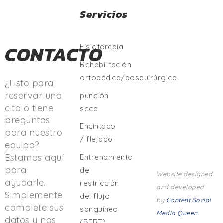
Servicios
CONTACTO
Fisioterapia
Rehabilitación
ortopédica/posquirúrgica
¿Listo para
reservar una
punción
cita o tiene
seca
preguntas
Encintado
para nuestro
/ flejado
equipo?
Estamos aquí
Entrenamiento
para
de
Website designed
ayudarle.
restricción
and developed
Simplemente
del flujo
by
Content Social
complete sus
sanguíneo
Media Queen.
datos y nos
(BFRT)